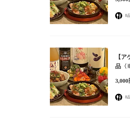
8
【ア
品〈
3,00
8