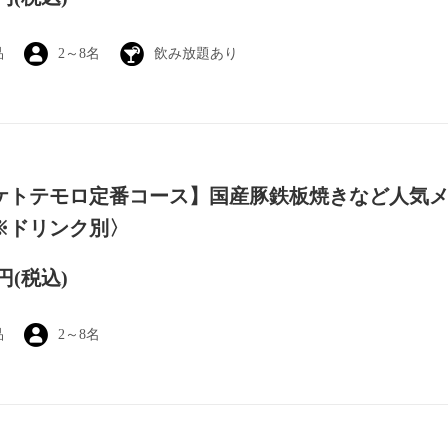
品
2～8名
飲み放題あり
ケトテモロ定番コース】国産豚鉄板焼きなど人気メ
※ドリンク別〉
0円
(税込)
品
2～8名