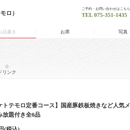
ご予約・お問い合わせはこち
テモロ）
TEL
075-351-1435
お品書き
お席
写真
ドリンク
ケトテモロ定番コース】国産豚鉄板焼きなど人気メ
み放題付き全8品
0円
(税込)