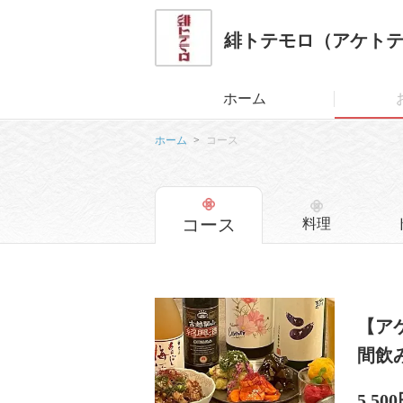
緋トテモロ（アケト
ホーム
ホーム
コース
コース
料理
【ア
間飲
5,50