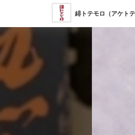
緋トテモロ（アケト